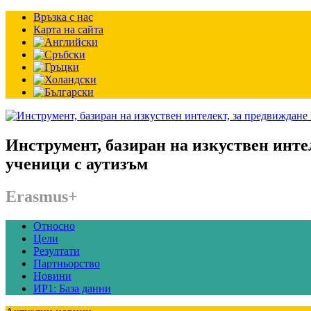
Връзка с нас
Карта на сайта
Инструмент, базиран на изкуствен инте
ученици с аутизъм
Erasmus+
Относно
Цели
Резултати
Партньорство
Новини
ИР1: База данни