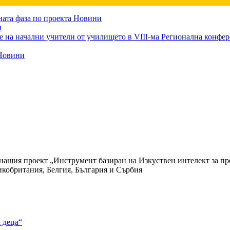
ната фаза по проекта
Новини
и
е на начални учители от училището в VIII-ма Регионална конфе
Новини
по нашия проект „Инструмент базиран на Изкуствен интелект за 
икобритания, Белгия, България и Сърбия
 деца“