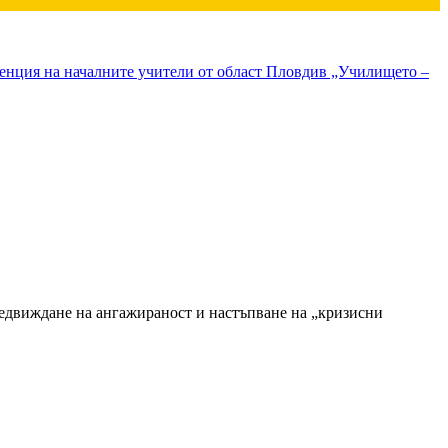
ренция на началните учители от област Пловдив „Училището –
предвиждане на ангажираност и настъпване на „кризисни