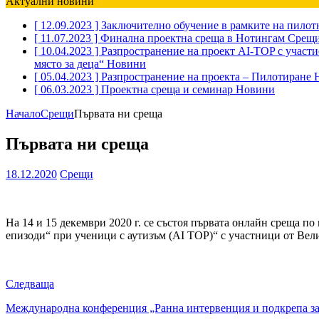
Актуални новини
[ 12.09.2023 ]
Заключително обучение в рамките на пилот
[ 11.07.2023 ]
Финална проектна среща в Нотингам
Срещ
[ 10.04.2023 ]
Разпространение на проект AI-TOP с участи
място за деца“
Новини
[ 05.04.2023 ]
Разпространение на проекта – Пилотиране
[ 06.03.2023 ]
Проектна среща и семинар
Новини
Начало
Срещи
Първата ни среща
Първата ни среща
18.12.2020
Срещи
На 14 и 15 декември 2020 г. се състоя първата онлайн среща 
епизоди“ при ученици с аутизъм (AI TOP)“ с участници от Вел
Следваща
Международна конференция „Ранна интервенция и подкрепа за