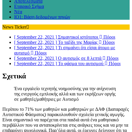
Αποτελέσματα
Εταιρικό Σχήμα
Νέα
IO1: Βάση δεδομένων πηγών
News Ticker
[ September 22, 2021 ]
Σημαντικοί ιστότοποι
Πόροι
[ September 22, 2021 ]
Το ταξίδι της Μαρίας
Πόροι
[ September 22, 2021 ]
Τι σημαίνει ότι είσαι άτομο με
αυτισμό
Πόροι
[ September 22, 2021 ]
O αυτισμός σε 8 λεπτά
Πόροι
[ September 22, 2021 ]
Το φάσμα του αυτισμού
Πόροι
Σχετικά
Ένα εργαλείο τεχνητής νοημοσύνης για την ανίχνευση
της ενεργούς εμπλοκής αλλά και των εκρήξεων οργής
σε μαθητές/μαθήτριες με Αυτισμό
Περίπου το 71% των μαθητών και μαθητριών με ΔΑΦ (Διαταραχές
Αυτιστικού Φάσματος) παρακολουθούν σχολεία γενικής αγωγής.
Είναι σημαντικό να παρέχεται στα παιδιά αυτά ένα μαθησιακό
περιβάλλον που να ανταποκρίνεται στις ανάγκες τους και να μην τα
επιβαρύνει ψυχολογικά. Παρ’όλα αυτά, οι έρευνες δείχνουν ότι τα