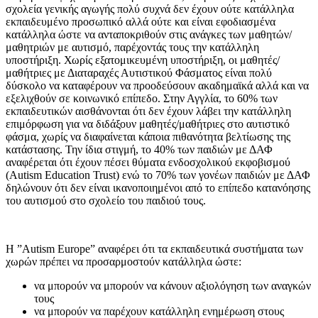
σχολεία γενικής αγωγής πολύ συχνά δεν έχουν ούτε κατάλληλα
εκπαιδευμένο προσωπικό αλλά ούτε και είναι εφοδιασμένα
κατάλληλα ώστε να ανταποκριθούν στις ανάγκες των μαθητών/
μαθητριών με αυτισμό, παρέχοντάς τους την κατάλληλη
υποστήριξη. Χωρίς εξατομικευμένη υποστήριξη, οι μαθητές/
μαθήτριες με Διαταραχές Αυτιστικού Φάσματος είναι πολύ
δύσκολο να καταφέρουν να προοδεύσουν ακαδημαϊκά αλλά και να
εξελιχθούν σε κοινωνικό επίπεδο. Στην Αγγλία, το 60% των
εκπαιδευτικών αισθάνονται ότι δεν έχουν λάβει την κατάλληλη
επιμόρφωση για να διδάξουν μαθητές/μαθήτριες στο αυτιστικό
φάσμα, χωρίς να διαφαίνεται κάποια πιθανότητα βελτίωσης της
κατάστασης. Την ίδια στιγμή, το 40% των παιδιών με ΔΑΦ
αναφέρεται ότι έχουν πέσει θύματα ενδοσχολικού εκφοβισμού
(Autism Education Trust) ενώ το 70% των γονέων παιδιών με ΔΑΦ
δηλώνουν ότι δεν είναι ικανοποιημένοι από το επίπεδο κατανόησης
του αυτισμού στο σχολείο του παιδιού τους.
Η ”Autism Europe” αναφέρει ότι τα εκπαιδευτικά συστήματα των
χωρών πρέπει να προσαρμοστούν κατάλληλα ώστε:
να μπορούν να μπορούν να κάνουν αξιολόγηση των αναγκών
τους
να μπορούν να παρέχουν κατάλληλη ενημέρωση στους