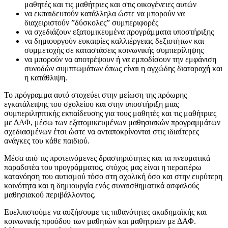
μαθητές και τις μαθήτριες και στις οικογένειες αυτών
να εκπαιδευτούν κατάλληλα ώστε να μπορούν να
διαχειριστούν ”δύσκολες” συμπεριφορές
να σχεδιάζουν εξατομικευμένα προγράμματα υποστήριξης
να δημιουργούν ευκαιρίες καλλιέργειας δεξιοτήτων και
συμμετοχής σε καταστάσεις κοινωνικής συμπερίληψης
να μπορούν να αποτρέψουν ή να εμποδίσουν την εμφάνιση
συνοδών συμπτωμάτων όπως είναι η αγχώδης διαταραχή και
η κατάθλιψη.
Το πρόγραμμα αυτό στοχεύει στην μείωση της πρόωρης
εγκατάλειψης του σχολείου και στην υποστήριξη μιας
συμπεριληπτικής εκπαίδευσης για τους μαθητές και τις μαθήτριες
με ΔΑΦ, μέσω των εξατομικευμένων μαθησιακών προγραμμάτων
σχεδιασμένων έτσι ώστε να ανταποκρίνονται στις ιδιαίτερες
ανάγκες του κάθε παιδιού.
Μέσα από τις προτεινόμενες δραστηριότητες και τα πνευματικά
παραδοτέα του προγράμματος, στόχος μας είναι η περαιτέρω
κατανόηση του αυτισμού τόσο στη σχολική όσο και στην ευρύτερη
κοινότητα και η δημιουργία ενός συναισθηματικά ασφαλούς
μαθησιακού περιβάλλοντος.
Ευελπιστούμε να αυξήσουμε τις πιθανότητες ακαδημαϊκής και
κοινωνικής προόδου των μαθητών και μαθητριών με ΔΑΦ.