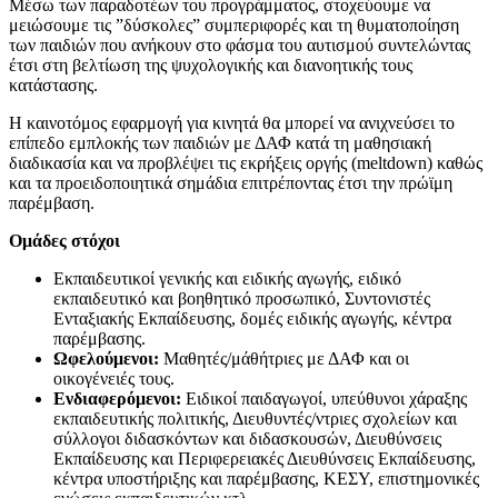
Μέσω των παραδοτέων του προγράμματος, στοχεύουμε να
μειώσουμε τις ”δύσκολες” συμπεριφορές και τη θυματοποίηση
των παιδιών που ανήκουν στο φάσμα του αυτισμού συντελώντας
έτσι στη βελτίωση της ψυχολογικής και διανοητικής τους
κατάστασης.
Η καινοτόμος εφαρμογή για κινητά θα μπορεί να ανιχνεύσει το
επίπεδο εμπλοκής των παιδιών με ΔΑΦ κατά τη μαθησιακή
διαδικασία και να προβλέψει τις εκρήξεις οργής (meltdown) καθώς
και τα προειδοποιητικά σημάδια επιτρέποντας έτσι την πρώϊμη
παρέμβαση.
Ομάδες στόχοι
Εκπαιδευτικοί γενικής και ειδικής αγωγής, ειδικό
εκπαιδευτικό και βοηθητικό προσωπικό, Συντονιστές
Ενταξιακής Εκπαίδευσης, δομές ειδικής αγωγής, κέντρα
παρέμβασης.
Ωφελούμενοι:
Μαθητές/μάθήτριες με ΔΑΦ και οι
οικογένειές τους.
Ενδιαφερόμενοι:
Ειδικοί παιδαγωγοί, υπεύθυνοι χάραξης
εκπαιδευτικής πολιτικής, Διευθυντές/ντριες σχολείων και
σύλλογοι διδασκόντων και διδασκουσών, Διευθύνσεις
Εκπαίδευσης και Περιφερειακές Διευθύνσεις Εκπαίδευσης,
κέντρα υποστήριξης και παρέμβασης, ΚΕΣΥ, επιστημονικές