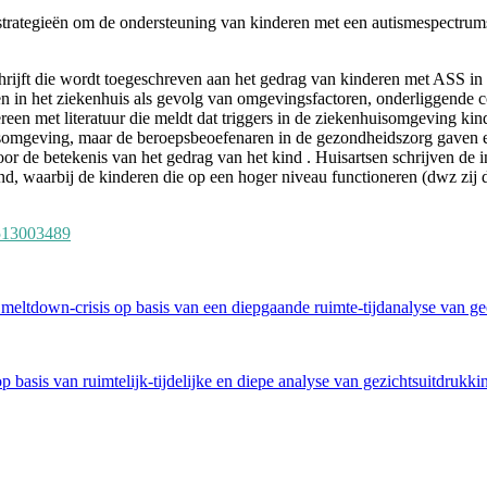
trategieën om de ondersteuning van kinderen met een autismespectrumsto
schrijft die wordt toegeschreven aan het gedrag van kinderen met ASS 
n in het ziekenhuis als gevolg van omgevingsfactoren, onderliggende c
reen met literatuur die meldt dat triggers in de ziekenhuisomgeving k
somgeving, maar de beroepsbeoefenaren in de gezondheidszorg gaven e
r de betekenis van het gedrag van het kind . Huisartsen schrijven de in
nd, waarbij de kinderen die op een hoger niveau functioneren (dwz zij
4513003489
 meltdown-crisis op basis van een diepgaande ruimte-tijdanalyse van 
 basis van ruimtelijk-tijdelijke en diepe analyse van gezichtsuitdrukkin