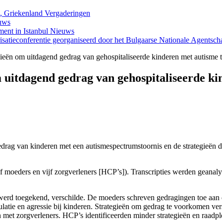
s, Griekenland
Vergaderingen
uws
ment in Istanbul
Nieuws
satieconferentie georganiseerd door het Bulgaarse Nationale Agents
ieën om uitdagend gedrag van gehospitaliseerde kinderen met autisme 
m uitdagend gedrag van gehospitaliseerde k
gedrag van kinderen met een autismespectrumstoornis en de strategieën 
jf moeders en vijf zorgverleners [HCP’s]). Transcripties werden geana
erd toegekend, verschilde. De moeders schreven gedragingen toe aan de
mulatie en agressie bij kinderen. Strategieën om gedrag te voorkomen v
t zorgverleners. HCP’s identificeerden minder strategieën en raadpl