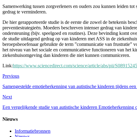
Samenwerking tussen zorgverleners en ouders zou kunnen leiden tot s
gedrag te verminderen.
De hier gerapporteerde studie is de eerste die zowel de betekenis be
preventiestrategieën. Moeders beschreven intenser gedrag van kindere
ondersteuning (bijv. speelgoed en routines). Deze bevinding komt ove
de studie uitdagend gedrag op van kinderen met ASS in de ziekenhui
beroepsbeoefenaar gebruikte de term ”communicatie van frustratie” voo
het niveau van het sociale en communicatieve functioneren van het ki
ziekenhuisomgeving dan kinderen die niet kunnen communiceren.
Link:
https://www.sciencedirect.com/science/article/abs/pii/S089152
Previous
Samengestelde emotieherkenning van autistische kinderen tijdens een
Next
Een vergelijkende studie van autistische kinderen Emotieherkenning op
Nieuws
Informatiebronnen
Nieuws