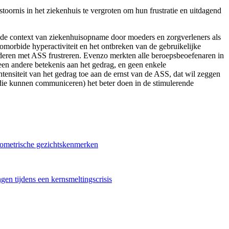
ornis in het ziekenhuis te vergroten om hun frustratie en uitdagend
in de context van ziekenhuisopname door moeders en zorgverleners als
omorbide hyperactiviteit en het ontbreken van de gebruikelijke
inderen met ASS frustreren. Evenzo merkten alle beroepsbeoefenaren in
en andere betekenis aan het gedrag, en geen enkele
tensiteit van het gedrag toe aan de ernst van de ASS, dat wil zeggen
 die kunnen communiceren) het beter doen in de stimulerende
geometrische gezichtskenmerken
gen tijdens een kernsmeltingscrisis