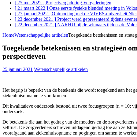
[ 25 mei 2022 ]
Projectvergadering
Vergaderingen
[ 21 maart 2022 ]
Onze eerste fysieke blended meeting in Volo
[ 27 januari 2022 ]
Ontmoeting met de VIVES-universiteit
Nie
[ 23 december 2021 ]
Project werd gepresenteerd tijdens evene
[ 22 december 2021 ]
NARHU bij de winnaars tijdens de Valori
Home
Wetenschappelijke artikelen
Toegekende betekenissen en strateg
Toegekende betekenissen en strategieën o
perspectieven
25 januari 2021
Wetenschappelijke artikelen
Het begrip is beperkt van de betekenis die wordt toegekend aan het 
ziekenhuisopname te voorkomen.
Dit kwalitatieve onderzoek bestond uit twee focusgroepen (n = 10; vi
onderzoek.
De betekenis die aan het gedrag van de moeders en de zorgverleners w
zelfrust. De zorgverleners schreven uitdagend gedrag toe aan zelfsti
voorafgaand aan ziekenhuisopname en pogingen om samen te werken me