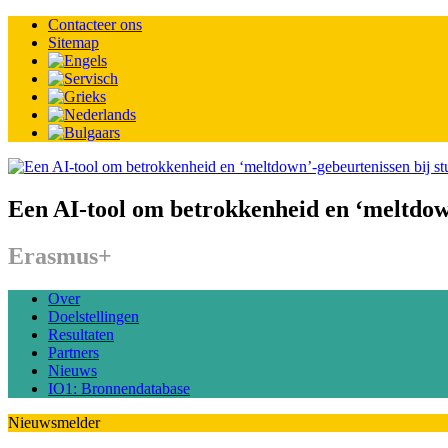
Contacteer ons
Sitemap
Een AI-tool om betrokkenheid en ‘meltdown
Erasmus+
Over
Doelstellingen
Resultaten
Partners
Nieuws
IO1: Bronnendatabase
Nieuwsmelder